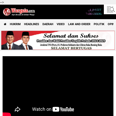
-->
JUM'AT
7 08 2026
HUKRIM
HEADLINES
DAERAH
VIDEO
LAW AND ORDER
POLITIK
OPINI