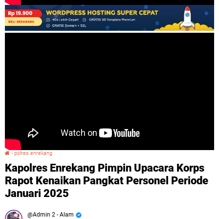
›
polres enrekang
Kapolres Enrekang Pimpin Upacara Korps Rapot Kenaikan Pangkat Personel Periode Januari 2025
Kapolres Enrekang Pimpin Upacara Korps
Rapot Kenaikan Pangkat Personel Periode
Januari 2025
Admin 2 - Alam