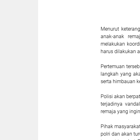
Menurut keterang
anak-anak rema
melakukan koord
harus dilakukan a
Pertemuan terse
langkah yang ak
serta himbauan k
Polisi akan berpa
terjadinya vand
remaja yang ingi
Pihak masyarakat
polri dan akan tu