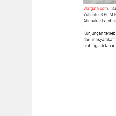
Wargata.com
, S
Yulianto, S.H., M
Abubakar Lambogo
Kunjungan terse
dari masyarakat 
olahraga di lapa