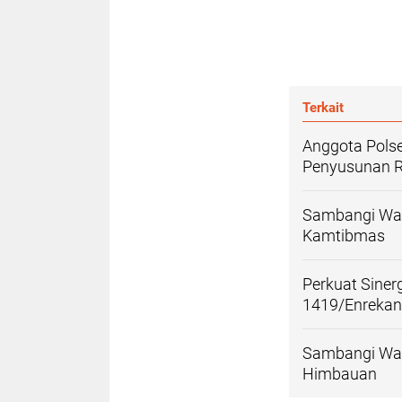
Terkait
Anggota Pols
Penyusunan R
Sambangi War
Kamtibmas
Perkuat Siner
1419/Enreka
Sambangi War
Himbauan