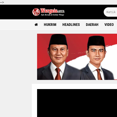
-->
HUKRIM
HEADLINES
DAERAH
VIDEO