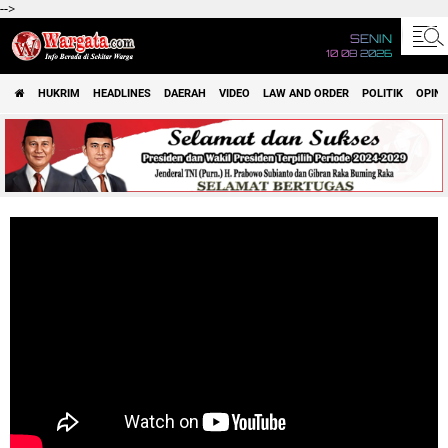
-->
SENIN
10 08 2026
HUKRIM
HEADLINES
DAERAH
VIDEO
LAW AND ORDER
POLITIK
OPINI