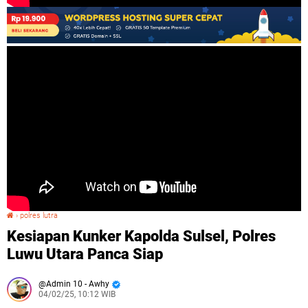
›
polres lutra
Kesiapan Kunker Kapolda Sulsel, Polres Luwu Utara Panca Siap
Kesiapan Kunker Kapolda Sulsel, Polres
Luwu Utara Panca Siap
Admin 10 - Awhy
04/02/25, 10:12 WIB