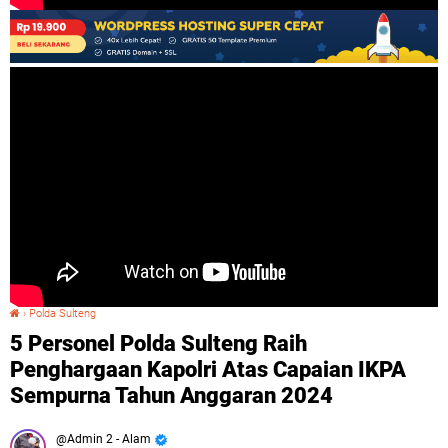
›
Polda Sulteng
5 Personel Polda Sulteng Raih Penghargaan Kapolri Atas Capaian IKPA Sempurna Tahun Anggaran 2024
5 Personel Polda Sulteng Raih
Penghargaan Kapolri Atas Capaian IKPA
Sempurna Tahun Anggaran 2024
Admin 2 - Alam