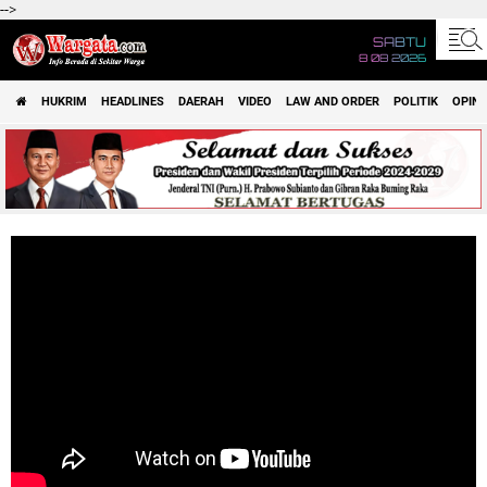
-->
SABTU
8 08 2026
HUKRIM
HEADLINES
DAERAH
VIDEO
LAW AND ORDER
POLITIK
OPINI