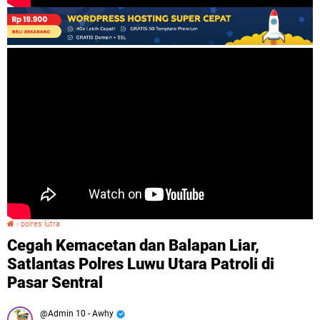
›
polres lutra
Cegah Kemacetan dan Balapan Liar, Satlantas Polres Luwu Utara Patroli di Pasar Sentral
Cegah Kemacetan dan Balapan Liar,
Satlantas Polres Luwu Utara Patroli di
Pasar Sentral
Admin 10 - Awhy