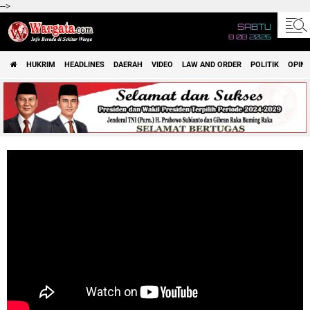
-->
SABTU
8 08 2026
HUKRIM
HEADLINES
DAERAH
VIDEO
LAW AND ORDER
POLITIK
OPINI