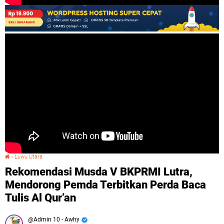
›
Luwu Utara
Rekomendasi Musda V BKPRMI Lutra, Mendorong Pemda Terbitkan Perda Baca Tulis Al Qur’an
Rekomendasi Musda V BKPRMI Lutra,
Mendorong Pemda Terbitkan Perda Baca
Tulis Al Qur’an
Admin 10 - Awhy