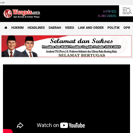
-->
KAMIS
6 08 2026
HUKRIM
HEADLINES
DAERAH
VIDEO
LAW AND ORDER
POLITIK
OPINI