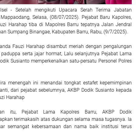
ulsel - Setelah mengikuti Upacara Serah Terima Jabatan
la Mappaodang, Selasa, (08/07/2025). Pejabat Baru Kapolres,
zi Harahap tiba di Mapolres Barru tepatnya Jalan Jendral
han Sumpang Binangae, Kabupaten Barru, Rabu, (9/7/2025).
nanda Fauzi Harahap disambut meriah dengan pengalungan
 paduppa serta jajar hormat, Lalu selanjutnya Pejabat Lama
odik Susianto memperkenalkan satu-persatu Personel Polres
ira menengah ini menandai tongkat estafet kepemimpinan
ganti, dari pejabat sebelumnya, AKBP Dodik Susianto kepada
zi Harahap
an itu, Pejabat Lama Kapolres Barru, AKBP Dodik
apkan terimakasih atas dukungan selama masa tugasnya. Ia
ar semangat kebersamaan dan nama baik institusi terus