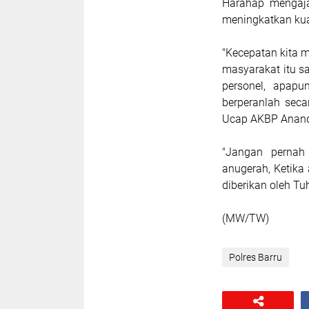
Harahap mengaja
meningkatkan kua
"Kecepatan kita m
masyarakat itu s
personel, apapu
berperanlah secar
Ucap AKBP Anand
"Jangan pernah 
anugerah, Ketika
diberikan oleh Tu
(MW/TW)
Polres Barru