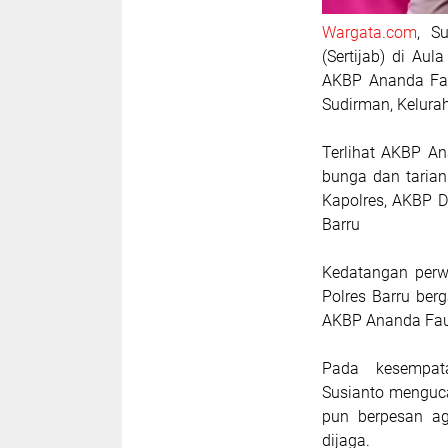
Wargata.com
, S
(Sertijab) di Au
AKBP Ananda Fau
Sudirman, Kelura
Terlihat AKBP A
bunga dan tarian
Kapolres, AKBP D
Barru
Kedatangan perw
Polres Barru ber
AKBP Ananda Fau
Pada kesempat
Susianto menguc
pun berpesan ag
dijaga.