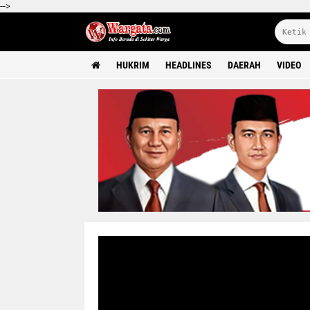
-->
HUKRIM
HEADLINES
DAERAH
VIDEO