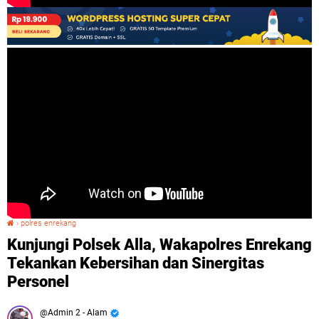
›
polres enrekang
Kunjungi Polsek Alla, Wakapolres Enrekang Tekankan Kebersihan dan Sinergitas Personel
Kunjungi Polsek Alla, Wakapolres Enrekang
Tekankan Kebersihan dan Sinergitas
Personel
Admin 2 - Alam