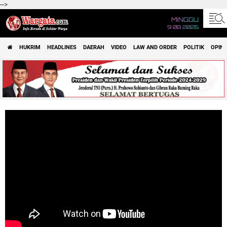
-->
MINGGU
9 08 2026
HUKRIM
HEADLINES
DAERAH
VIDEO
LAW AND ORDER
POLITIK
OPINI