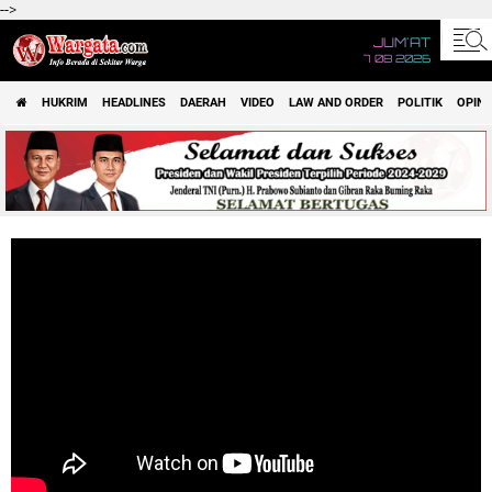
-->
JUM'AT
7 08 2026
HUKRIM
HEADLINES
DAERAH
VIDEO
LAW AND ORDER
POLITIK
OPINI