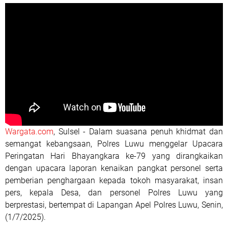
Wargata.com
, Sulsel - Dalam suasana penuh khidmat dan
semangat kebangsaan, Polres Luwu menggelar Upacara
Peringatan Hari Bhayangkara ke-79 yang dirangkaikan
dengan upacara laporan kenaikan pangkat personel serta
pemberian penghargaan kepada tokoh masyarakat, insan
pers, kepala Desa, dan personel Polres Luwu yang
berprestasi, bertempat di Lapangan Apel Polres Luwu, Senin,
(1/7/2025).