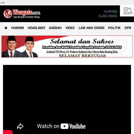
-->
KAMIS
6 08 2026
HUKRIM
HEADLINES
DAERAH
VIDEO
LAW AND ORDER
POLITIK
OPINI