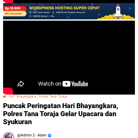
›
HUT Bhayangkara
›
Polres Tana Toraja
Puncak Peringatan Hari Bhayangkara, Polres Tana Toraja Gelar Upacara dan Syukuran
Puncak Peringatan Hari Bhayangkara,
Polres Tana Toraja Gelar Upacara dan
Syukuran
Admin 2 - Alam