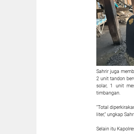
Sahrir juga membe
2 unit tandon ber
solar, 1 unit 
timbangan.
“Total diperkirak
liter,” ungkap Sahri
Selain itu Kapol