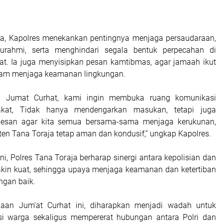
a, Kapolres menekankan pentingnya menjaga persaudaraan,
turahmi, serta menghindari segala bentuk perpecahan di
t. Ia juga menyisipkan pesan kamtibmas, agar jamaah ikut
alam menjaga keamanan lingkungan.
am Jumat Curhat, kami ingin membuka ruang komunikasi
kat, Tidak hanya mendengarkan masukan, tetapi juga
esan agar kita semua bersama-sama menjaga kerukunan,
en Tana Toraja tetap aman dan kondusif,” ungkap Kapolres.
ini, Polres Tana Toraja berharap sinergi antara kepolisian dan
kin kuat, sehingga upaya menjaga keamanan dan ketertiban
engan baik.
aan Jum'at Curhat ini, diharapkan menjadi wadah untuk
si warga sekaligus mempererat hubungan antara Polri dan