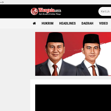
-->
HUKRIM
HEADLINES
DAERAH
VIDEO