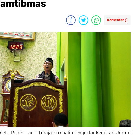
Kamtibmas
Komentar (
)
lsel - Polres Tana Toraja kembali menggelar kegiatan Jum'at