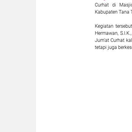
Curhat di Masj
Kabupaten Tana To
Kegiatan terseb
Hermawan, S.I.K.
Jum'at Curhat ka
tetapi juga ber