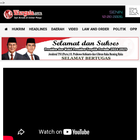
-->
SENIN
10 08 2026
HUKRIM
HEADLINES
DAERAH
VIDEO
LAW AND ORDER
POLITIK
OPINI