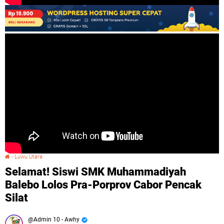
›
Luwu Utara
Selamat! Siswi SMK Muhammadiyah Balebo Lolos Pra-Porprov Cabor Pencak Silat
Selamat! Siswi SMK Muhammadiyah
Balebo Lolos Pra-Porprov Cabor Pencak
Silat
Admin 10 - Awhy