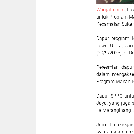
Wargata.com
, Lu
untuk Program Ma
Kecamatan Sukama
Dapur program 
Luwu Utara, dan 
(20/9/2025), di D
Peresmian dapu
dalam mengaksel
Program Makan Be
Dapur SPPG untu
Jaya, yang juga 
La Maranginang t
Jumail menegask
warga dalam men