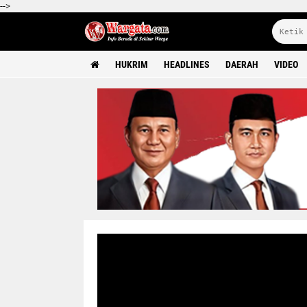
-->
HUKRIM
HEADLINES
DAERAH
VIDEO