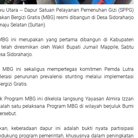
wu Utara -- Dapur Satuan Pelayanan Pemenuhan Gizi (SPPG)
kan Bergizi Gratis (MBG) resmi dibangun di Desa Sidoraharjo
ju Selatan (Sultan).
MBG ini merupakan yang pertama dibangun di Kabupaten
telah diresmikan oleh Wakil Bupati Jumail Mappile, Sabtu
esa Sidoraharjo.
r MBG ini sekaligus mempertegas komitmen Pemda Lutra
erasi penurunan prevalensi stunting melalui implementasi
rgizi Gratis.
k Program MBG ini dikelola langsung Yayasan Almira Izzan
salah satu pelaksana Program MBG di wilayah berjuluk Bumi
ersebut.
an, keberadaan dapur ini adalah bukti nyata partisipasi
dukung program pemerintah, khususnya dalam peningkatan