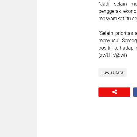
“Jadi, selain m
penggerak ekono
masyarakat itu se
“Selain priorita
menyusui. Semoga
positif terhada
(zv/LHr/@wi)
Luwu Utara