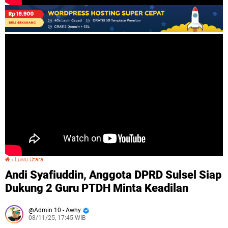
›
Luwu Utara
Andi Syafiuddin, Anggota DPRD Sulsel Siap Dukung 2 Guru PTDH Minta Keadilan
Andi Syafiuddin, Anggota DPRD Sulsel Siap
Dukung 2 Guru PTDH Minta Keadilan
Admin 10 - Awhy
08/11/25, 17:45 WIB