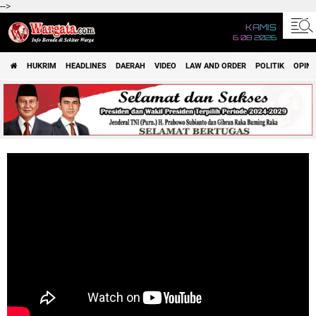
-->
KAMIS
6 08 2026
HUKRIM
HEADLINES
DAERAH
VIDEO
LAW AND ORDER
POLITIK
OPINI