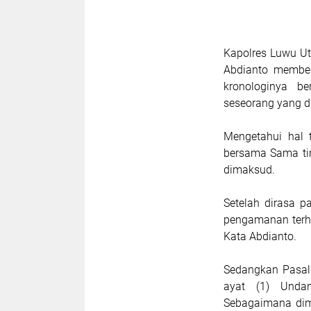
Kapolres Luwu U
Abdianto memben
kronologinya b
seseorang yang d
Mengetahui hal 
bersama Sama tim
dimaksud.
Setelah dirasa 
pengamanan terha
Kata Abdianto.
Sedangkan Pasal
ayat (1) Unda
Sebagaimana dim