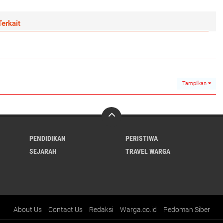
erkait
Tampilkan
PENDIDIKAN
PERISTIWA
SEJARAH
TRAVEL WARGA
About Us
Contact Us
Redaksi
Warga.co.id
Pedoman Siber