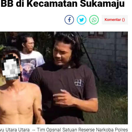
BB di Kecamatan Sukamaju
Komentar (
)
wu Utara Utara -- Tim Opsnal Satuan Reserse Narkoba Polres