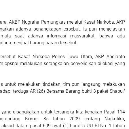
tara, AKBP Nugraha Pamungkas melalui Kasat Narkoba, AKP
arkan adanya penangkapan tersebut. Ia pun menjelaskan
ermula saat adanya informasi masyarakat, bahwa ada
iduga menjual barang haram tersebut.
tersebut Kasat Narkoba Polres Luwu Utara, AKP Abdianto
 opsnal melakukan serangkaian penyelidikan dilokasi yang
pas untuk melakukan tindakan, tim pun langsung melakukan
dap terduga AR (26) Bersama Barang bukti 3 paket Shabu."
 yang disangkakan untuk tersangka kita kenakan Pasal 114
ng-undang Nomor 35 tahun 2009 tentang Narkotika,
aksud dalam pasal 609 ayat (1) huruf a UU RI No. 1 tahun