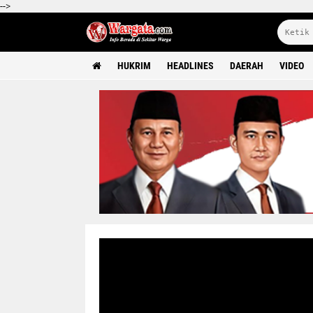
-->
HUKRIM
HEADLINES
DAERAH
VIDEO