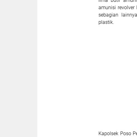
lima butir amun
amunisi revolver 
sebagian lainny
plastik.
Kapolsek Poso Pe