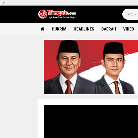
-->
HUKRIM
HEADLINES
DAERAH
VIDEO