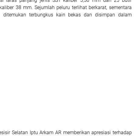
isi laras panjang jenis SS1 kaliber 5,56 mm dan 25 butir
kaliber 38 mm. Sejumlah peluru terlihat berkarat, sementara
a ditemukan terbungkus kain bekas dan disimpan dalam
sisir Selatan Iptu Arkam AR memberikan apresiasi terhadap