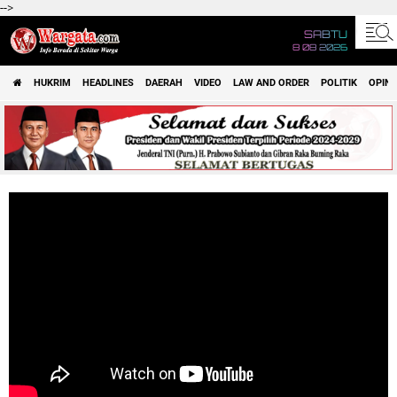
-->
SABTU
8 08 2026
HUKRIM
HEADLINES
DAERAH
VIDEO
LAW AND ORDER
POLITIK
OPINI