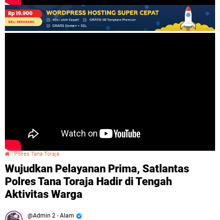
›
Polres Tana Toraja
Wujudkan Pelayanan Prima, Satlantas Polres Tana Toraja Hadir di Tengah Aktivitas Warga
Wujudkan Pelayanan Prima, Satlantas
Polres Tana Toraja Hadir di Tengah
Aktivitas Warga
Admin 2 - Alam