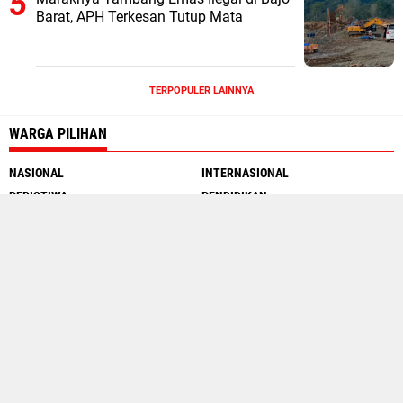
Barat, APH Terkesan Tutup Mata
TERPOPULER LAINNYA
WARGA PILIHAN
NASIONAL
INTERNASIONAL
PERISTIWA
PENDIDIKAN
MOTOGP
INTERNET
SEJARAH
TRAVEL WARGA
Social Media
About Us
Contact Us
Redaksi
Warga.co.id
Pedoman Siber
Copyright ©
2026 Wargata.com