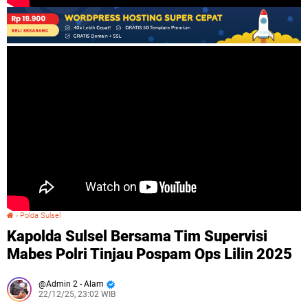
›
Polda Sulsel
Kapolda Sulsel Bersama Tim Supervisi Mabes Polri Tinjau Pospam Ops Lilin 2025
Kapolda Sulsel Bersama Tim Supervisi
Mabes Polri Tinjau Pospam Ops Lilin 2025
Admin 2 - Alam
22/12/25, 23:02 WIB