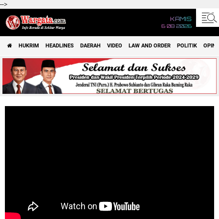
-->
KAMIS
6 08 2026
HUKRIM
HEADLINES
DAERAH
VIDEO
LAW AND ORDER
POLITIK
OPINI