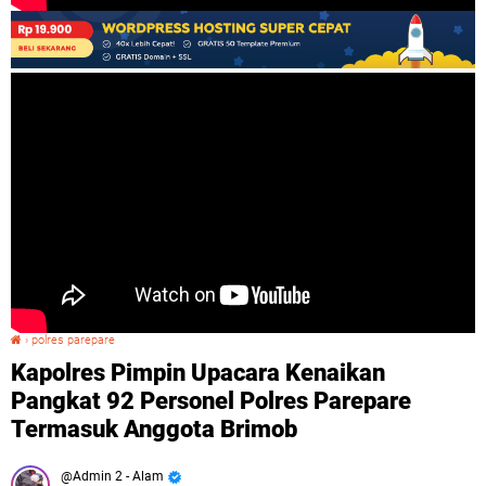
›
polres parepare
Kapolres Pimpin Upacara Kenaikan Pangkat 92 Personel Polres Parepare Termasuk Anggota Brimob
Kapolres Pimpin Upacara Kenaikan
Pangkat 92 Personel Polres Parepare
Termasuk Anggota Brimob
Admin 2 - Alam