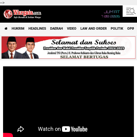
-->
JUM'AT
7 08 2026
HUKRIM
HEADLINES
DAERAH
VIDEO
LAW AND ORDER
POLITIK
OPINI