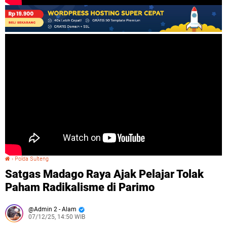
›
Polda Sulteng
Satgas Madago Raya Ajak Pelajar Tolak Paham Radikalisme di Parimo
Satgas Madago Raya Ajak Pelajar Tolak
Paham Radikalisme di Parimo
Admin 2 - Alam
07/12/25, 14:50 WIB