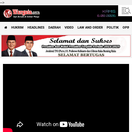
-->
KAMIS
6 08 2026
HUKRIM
HEADLINES
DAERAH
VIDEO
LAW AND ORDER
POLITIK
OPINI