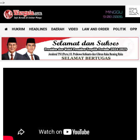
-->
MINGGU
9 08 2026
HUKRIM
HEADLINES
DAERAH
VIDEO
LAW AND ORDER
POLITIK
OPINI