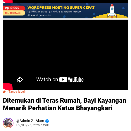
›
Tanpa label
›
Ditemukan di Teras Rumah, Bayi Kayangan Menarik Perhatian Ketua Bhayangkari
Ditemukan di Teras Rumah, Bayi Kayangan
Menarik Perhatian Ketua Bhayangkari
Admin 2 - Alam
09/01/26, 22:57 WIB