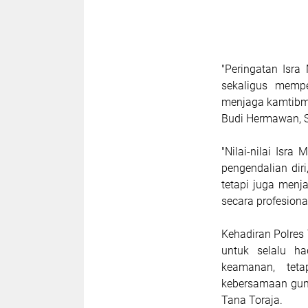
"Peringatan Isr
sekaligus memp
menjaga kamtibma
Budi Hermawan, S
"Nilai-nilai Isra
pengendalian dir
tetapi juga men
secara profesion
Kehadiran Polres
untuk selalu h
keamanan, teta
kebersamaan gun
Tana Toraja.