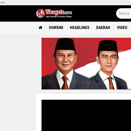
-->
HUKRIM
HEADLINES
DAERAH
VIDEO