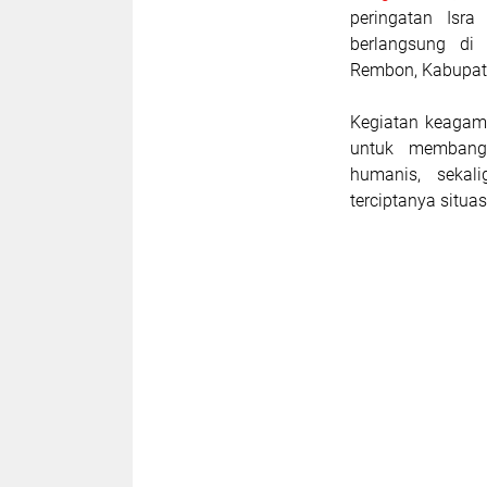
peringatan Is
berlangsung di
Rembon, Kabupate
Kegiatan keagama
untuk membang
humanis, sekali
terciptanya situa