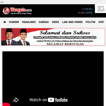
-->
KAMIS
6 08 2026
HUKRIM
HEADLINES
DAERAH
VIDEO
LAW AND ORDER
POLITIK
OPINI