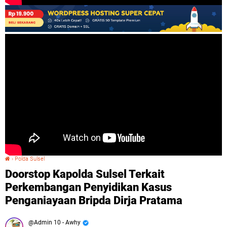
›
Polda Sulsel
Doorstop Kapolda Sulsel Terkait Perkembangan Penyidikan Kasus Penganiayaan Bripda Dirja Pratama
Doorstop Kapolda Sulsel Terkait
Perkembangan Penyidikan Kasus
Penganiayaan Bripda Dirja Pratama
Admin 10 - Awhy