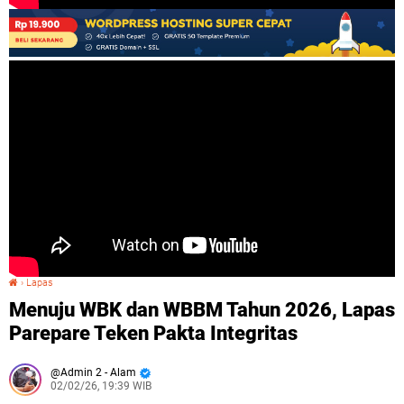
›
Lapas
Menuju WBK dan WBBM Tahun 2026, Lapas Parepare Teken Pakta Integritas
Menuju WBK dan WBBM Tahun 2026, Lapas
Parepare Teken Pakta Integritas
Admin 2 - Alam
02/02/26, 19:39 WIB