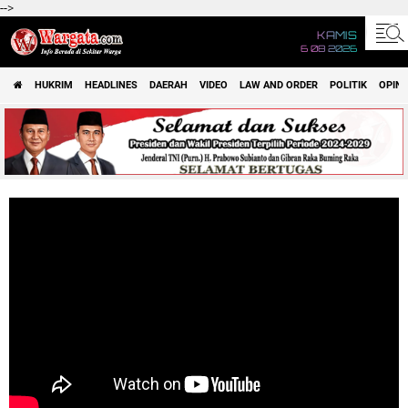
-->
KAMIS
6 08 2026
HUKRIM
HEADLINES
DAERAH
VIDEO
LAW AND ORDER
POLITIK
OPINI