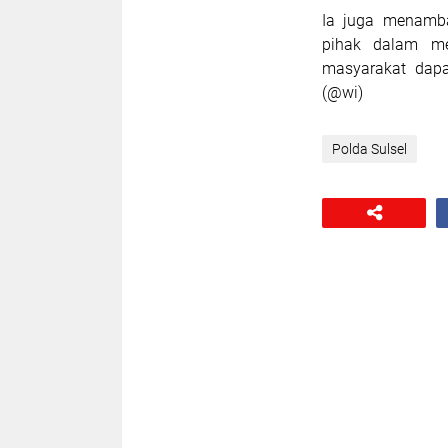
Ia juga menamba
pihak dalam me
masyarakat dapa
(@wi)
Polda Sulsel