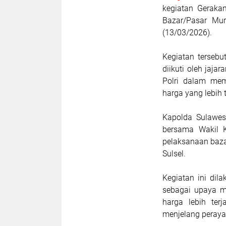
kegiatan Geraka
Bazar/Pasar Mur
(13/03/2026).
Kegiatan tersebu
diikuti oleh jaja
Polri dalam me
harga yang lebih 
Kapolda Sulawesi
bersama Wakil K
pelaksanaan baz
Sulsel.
Kegiatan ini dila
sebagai upaya 
harga lebih ter
menjelang perayaan