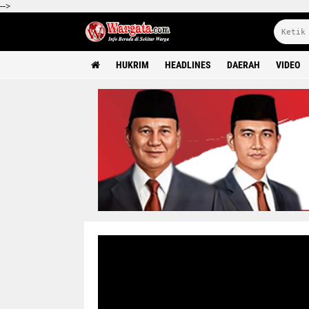
-->
HUKRIM
HEADLINES
DAERAH
VIDEO