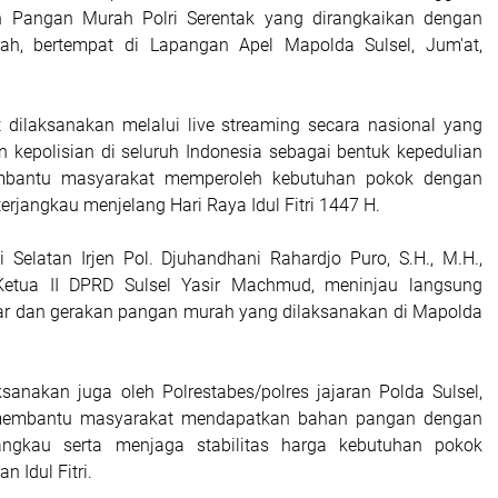
n Pangan Murah Polri Serentak yang dirangkaikan dengan
ah, bertempat di Lapangan Apel Mapolda Sulsel, Jum'at,
t dilaksanakan melalui live streaming secara nasional yang
ran kepolisian di seluruh Indonesia sebagai bentuk kepedulian
mbantu masyarakat memperoleh kebutuhan pokok dengan
terjangkau menjelang Hari Raya Idul Fitri 1447 H.
 Selatan Irjen Pol. Djuhandhani Rahardjo Puro, S.H., M.H.,
etua II DPRD Sulsel Yasir Machmud, meninjau langsung
ar dan gerakan pangan murah yang dilaksanakan di Mapolda
ksanakan juga oleh Polrestabes/polres jajaran Polda Sulsel,
membantu masyarakat mendapatkan bahan pangan dengan
jangkau serta menjaga stabilitas harga kebutuhan pokok
 Idul Fitri.