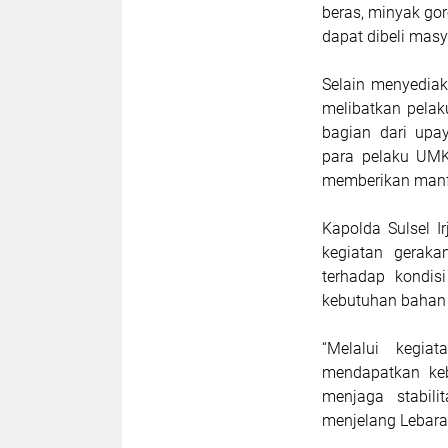
beras, minyak gor
dapat dibeli mas
Selain menyediak
melibatkan pela
bagian dari upa
para pelaku UMK
memberikan manf
Kapolda Sulsel 
kegiatan geraka
terhadap kondis
kebutuhan bahan p
“Melalui kegi
mendapatkan keb
menjaga stabil
menjelang Lebaran