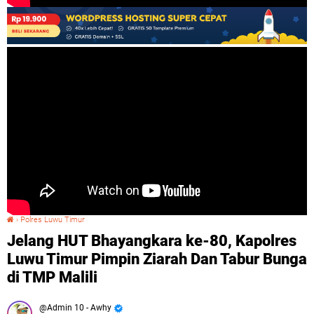
›
Polres Luwu Timur
Jelang HUT Bhayangkara ke-80, Kapolres Luwu Timur Pimpin Ziarah Dan Tabur Bunga di TMP Malili
Jelang HUT Bhayangkara ke-80, Kapolres
Luwu Timur Pimpin Ziarah Dan Tabur Bunga
di TMP Malili
Admin 10 - Awhy