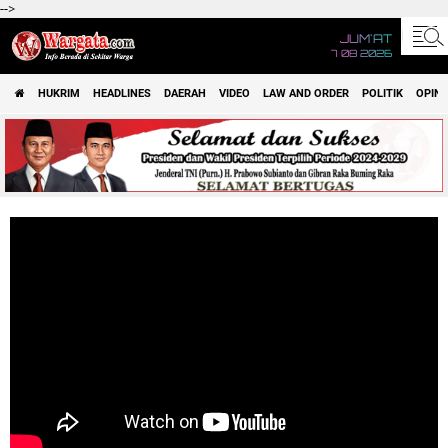
-->
JUM'AT
7 08 2026
HUKRIM
HEADLINES
DAERAH
VIDEO
LAW AND ORDER
POLITIK
OPINI