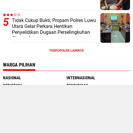
Tidak Cukup Bukti, Propam Polres Luwu
Utara Gelar Perkara Hentikan
Penyelidikan Dugaan Perselingkuhan
Oknum Anggota
TERPOPULER LAINNYA
WARGA PILIHAN
NASIONAL
INTERNASIONAL
PERISTIWA
PENDIDIKAN
MOTOGP
INTERNET
SEJARAH
TRAVEL WARGA
Social Media