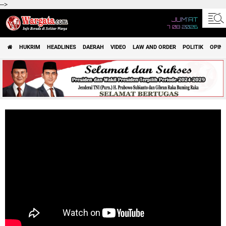
-->
JUM'AT
7 08 2026
HUKRIM
HEADLINES
DAERAH
VIDEO
LAW AND ORDER
POLITIK
OPINI