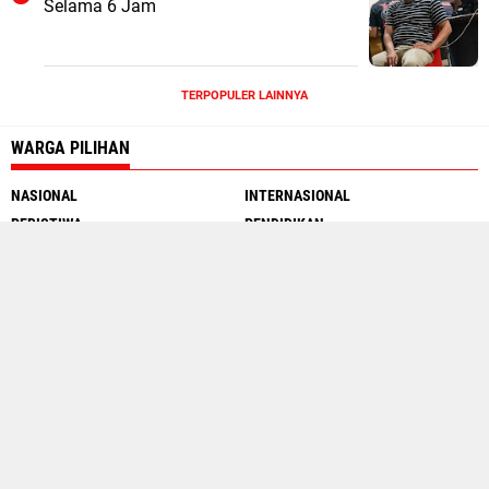
Selama 6 Jam
TERPOPULER LAINNYA
WARGA PILIHAN
NASIONAL
INTERNASIONAL
PERISTIWA
PENDIDIKAN
MOTOGP
INTERNET
SEJARAH
TRAVEL WARGA
Social Media
About Us
Contact Us
Redaksi
Warga.co.id
Pedoman Siber
Copyright ©
2026 Wargata.com