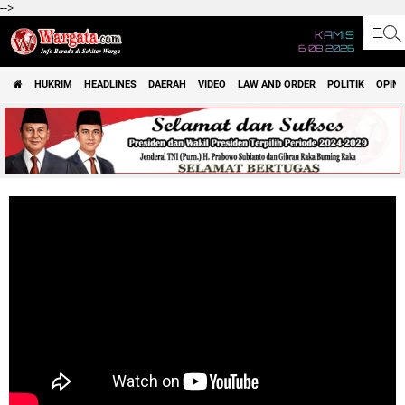
-->
KAMIS
6 08 2026
HUKRIM
HEADLINES
DAERAH
VIDEO
LAW AND ORDER
POLITIK
OPINI