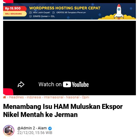
›
Headlines
›
indonesia
›
Internasional
›
Nasional
›
Opini
Menambang Isu HAM Muluskan Ekspor Nikel Mentah ke Jerman
Menambang Isu HAM Muluskan Ekspor
Nikel Mentah ke Jerman
Admin 2 - Alam
22/12/20, 15:56 WIB