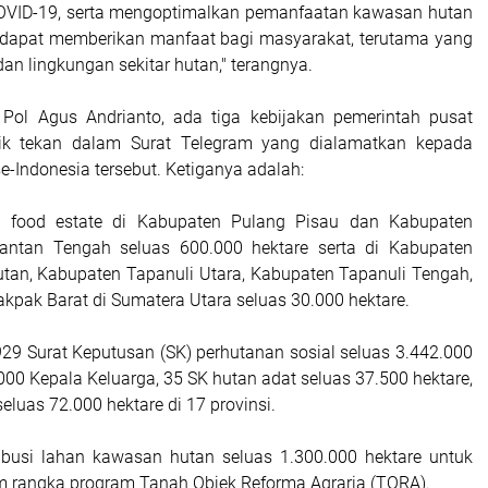
VID-19, serta mengoptimalkan pemanfaatan kawasan hutan
 dapat memberikan manfaat bagi masyarakat, terutama yang
an lingkungan sekitar hutan," terangnya.
Pol Agus Andrianto, ada tiga kebijakan pemerintah pusat
tik tekan dalam Surat Telegram yang dialamatkan kepada
e-Indonesia tersebut. Ketiganya adalah:
 food estate di Kabupaten Pulang Pisau dan Kabupaten
antan Tengah seluas 600.000 hektare serta di Kabupaten
an, Kabupaten Tapanuli Utara, Kabupaten Tapanuli Tengah,
kpak Barat di Sumatera Utara seluas 30.000 hektare.
929 Surat Keputusan (SK) perhutanan sosial seluas 3.442.000
000 Kepala Keluarga, 35 SK hutan adat seluas 37.500 hektare,
luas 72.000 hektare di 17 provinsi.
tribusi lahan kawasan hutan seluas 1.300.000 hektare untuk
 rangka program Tanah Objek Reforma Agraria (TORA).