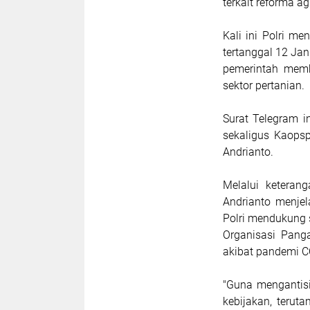
terkait reforma a
Kali ini Polri m
tertanggal 12 Ja
pemerintah mem
sektor pertanian.
Surat Telegram i
sekaligus Kaops
Andrianto.
Melalui keteran
Andrianto menjel
Polri mendukung 
Organisasi Pang
akibat pandemi C
"Guna mengantisi
kebijakan, terut