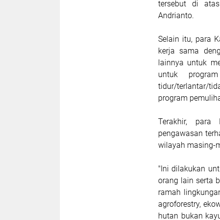
tersebut di at
Andrianto.
Selain itu, para
kerja sama deng
lainnya untuk me
untuk progra
tidur/terlantar
program pemuliha
Terakhir, para
pengawasan terha
wilayah masing-
"Ini dilakukan u
orang lain serta
ramah lingkungan
agroforestry, ekow
hutan bukan kayu,