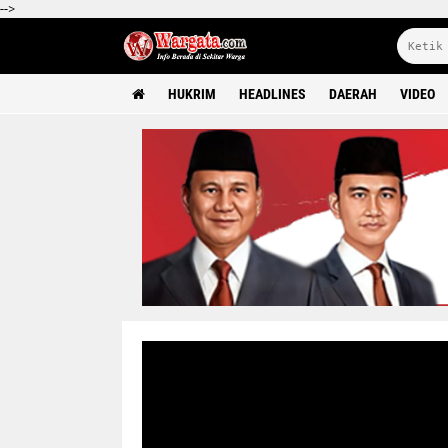
-->
HUKRIM
HEADLINES
DAERAH
VIDEO