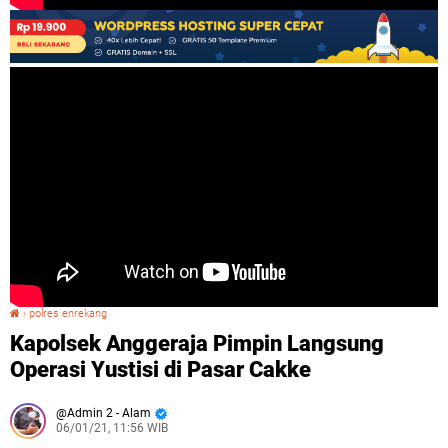
›
polres enrekang
Kapolsek Anggeraja Pimpin Langsung Operasi Yustisi di Pasar Cakke
Kapolsek Anggeraja Pimpin Langsung
Operasi Yustisi di Pasar Cakke
Admin 2 - Alam
06/01/21, 11:56 WIB