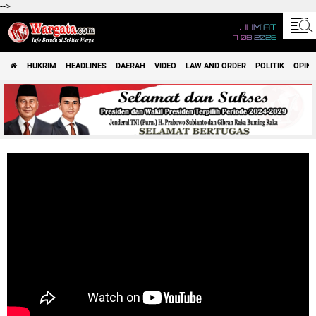
-->
JUM'AT
7 08 2026
HUKRIM
HEADLINES
DAERAH
VIDEO
LAW AND ORDER
POLITIK
OPINI