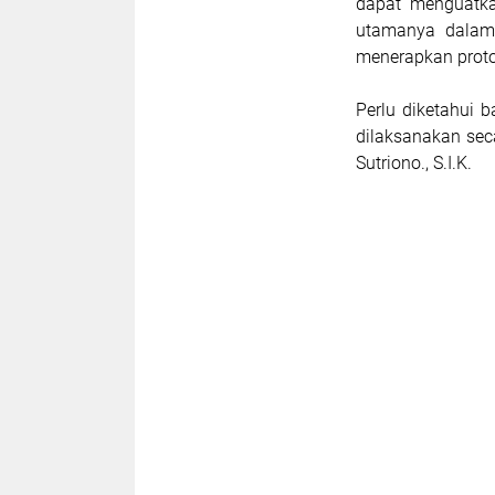
dapat menguatka
utamanya dalam
menerapkan proto
Perlu diketahui 
dilaksanakan sec
Sutriono., S.I.K.