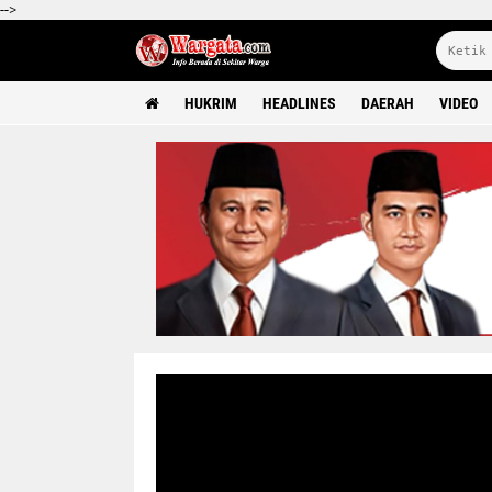
-->
HUKRIM
HEADLINES
DAERAH
VIDEO