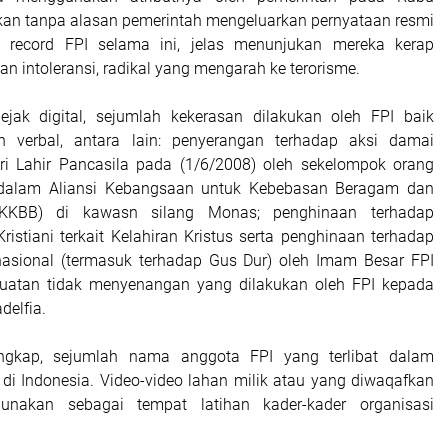
kan tanpa alasan pemerintah mengeluarkan pernyataan resmi
ack record FPI selama ini, jelas menunjukan mereka kerap
n intoleransi, radikal yang mengarah ke terorisme.
ejak digital, sejumlah kekerasan dilakukan oleh FPI baik
 verbal, antara lain: penyerangan terhadap aksi damai
ri Lahir Pancasila pada (1/6/2008) oleh sekelompok orang
dalam Aliansi Kebangsaan untuk Kebebasan Beragam dan
AKKBB) di kawasn silang Monas; penghinaan terhadap
istiani terkait Kelahiran Kristus serta penghinaan terhadap
nasional (termasuk terhadap Gus Dur) oleh Imam Besar FPI
rbuatan tidak menyenangan yang dilakukan oleh FPI kepada
delfia.
ngkap, sejumlah nama anggota FPI yang terlibat dalam
s di Indonesia. Video-video lahan milik atau yang diwaqafkan
unakan sebagai tempat latihan kader-kader organisasi