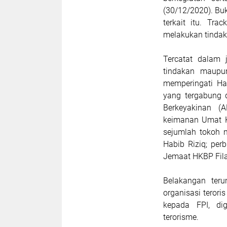
(30/12/2020). Bu
terkait itu. Tr
melakukan tindaka
Tercatat dalam j
tindakan maupun
memperingati Ha
yang tergabung 
Berkeyakinan (
keimanan Umat Kr
sejumlah tokoh 
Habib Riziq; pe
Jemaat HKBP Fila
Belakangan teru
organisasi terori
kepada FPI, dig
terorisme.