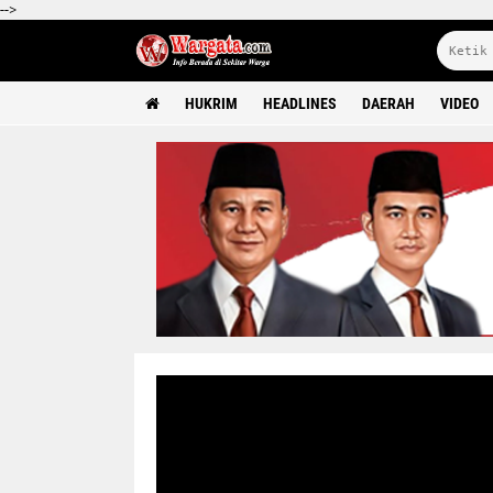
-->
HUKRIM
HEADLINES
DAERAH
VIDEO