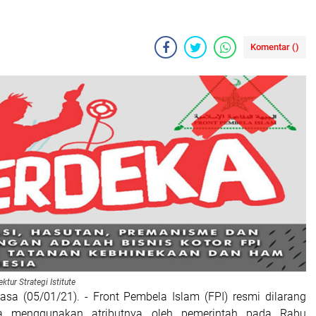
Komentar (
)
ktur Strategi Istitute
lasa (05/01/21). - Front Pembela Islam (FPI) resmi dilarang
rta menggunakan atributnya oleh pemerintah pada Rabu