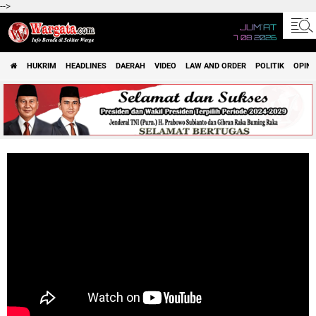
-->
JUM'AT
7 08 2026
HUKRIM
HEADLINES
DAERAH
VIDEO
LAW AND ORDER
POLITIK
OPINI