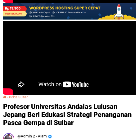
›
Polda Sulbar
Profesor Universitas Andalas Lulusan Jepang Beri Edukasi Strategi Penanganan Pasca Gempa di Sulbar
Profesor Universitas Andalas Lulusan
Jepang Beri Edukasi Strategi Penanganan
Pasca Gempa di Sulbar
Admin 2 - Alam