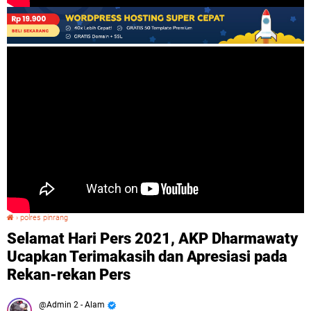
›
polres pinrang
Selamat Hari Pers 2021, AKP Dharmawaty Ucapkan Terimakasih dan Apresiasi pada Rekan-rekan Pers
Selamat Hari Pers 2021, AKP Dharmawaty
Ucapkan Terimakasih dan Apresiasi pada
Rekan-rekan Pers
Admin 2 - Alam