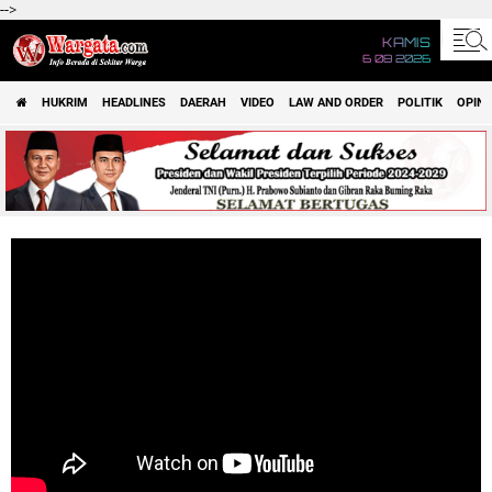
-->
KAMIS
6 08 2026
HUKRIM
HEADLINES
DAERAH
VIDEO
LAW AND ORDER
POLITIK
OPINI