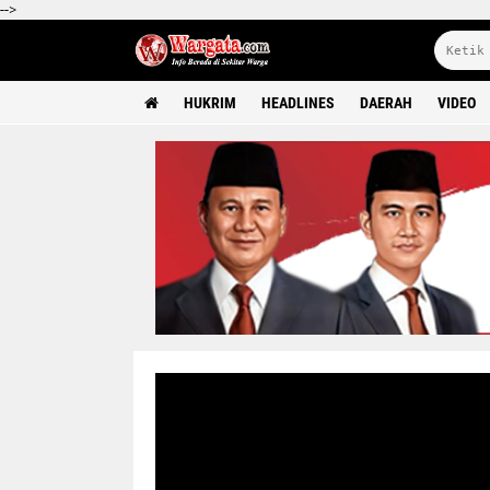
-->
HUKRIM
HEADLINES
DAERAH
VIDEO