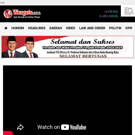
-->
KAMIS
6 08 2026
HUKRIM
HEADLINES
DAERAH
VIDEO
LAW AND ORDER
POLITIK
OPINI