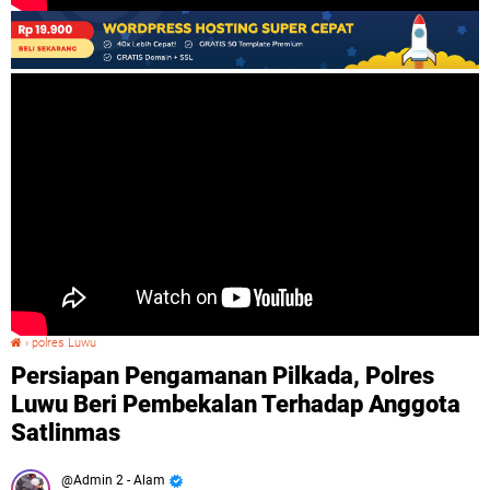
›
polres Luwu
Persiapan Pengamanan Pilkada, Polres Luwu Beri Pembekalan Terhadap Anggota Satlinmas
Persiapan Pengamanan Pilkada, Polres
Luwu Beri Pembekalan Terhadap Anggota
Satlinmas
Admin 2 - Alam