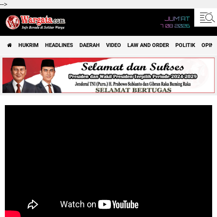
-->
JUM'AT
7 08 2026
HUKRIM
HEADLINES
DAERAH
VIDEO
LAW AND ORDER
POLITIK
OPINI