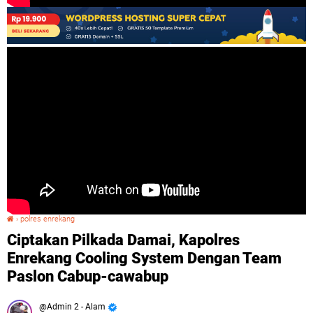
›
polres enrekang
Ciptakan Pilkada Damai, Kapolres Enrekang Cooling System Dengan Team Paslon Cabup-cawabup
Ciptakan Pilkada Damai, Kapolres
Enrekang Cooling System Dengan Team
Paslon Cabup-cawabup
Admin 2 - Alam