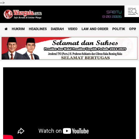
-->
SABTU
8 08 2026
HUKRIM
HEADLINES
DAERAH
VIDEO
LAW AND ORDER
POLITIK
OPINI