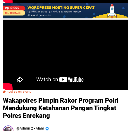
›
polres enrekang
Wakapolres Pimpin Rakor Program Polri Mendukung Ketahanan Pangan Tingkat Polres Enrekang
Wakapolres Pimpin Rakor Program Polri
Mendukung Ketahanan Pangan Tingkat
Polres Enrekang
Admin 2 - Alam