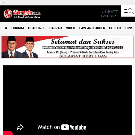
-->
JUM'AT
7 08 2026
HUKRIM
HEADLINES
DAERAH
VIDEO
LAW AND ORDER
POLITIK
OPINI