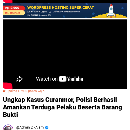
›
polres Luwu
›
polres wajo
Ungkap Kasus Curanmor, Polisi Berhasil Amankan Terduga Pelaku Beserta Barang Bukti
Ungkap Kasus Curanmor, Polisi Berhasil
Amankan Terduga Pelaku Beserta Barang
Bukti
Admin 2 - Alam