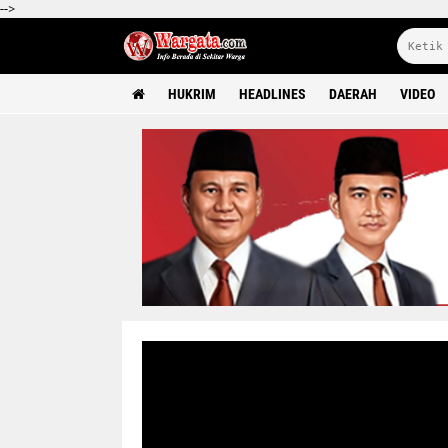
-->
HUKRIM
HEADLINES
DAERAH
VIDEO