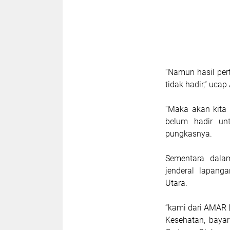
“Namun hasil per
tidak hadir,” uc
“Maka akan kita 
belum hadir un
pungkasnya.
Sementara dala
jenderal lapan
Utara.
“kami dari AMAR 
Kesehatan, baya