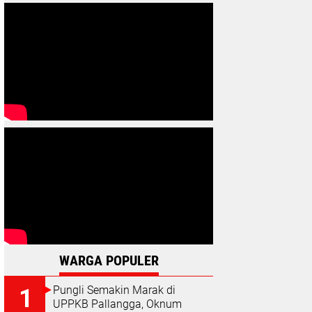
WARGA POPULER
Pungli Semakin Marak di
UPPKB Pallangga, Oknum