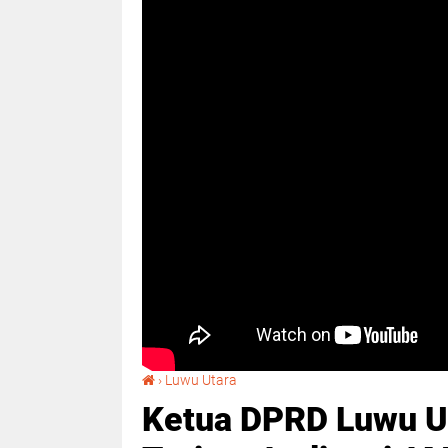
Ketua DPRD Luwu Utara Bersama Anggota Terima Audiensi AMAR LUTRA
›
Luwu Utara
Ketua DPRD Luwu U