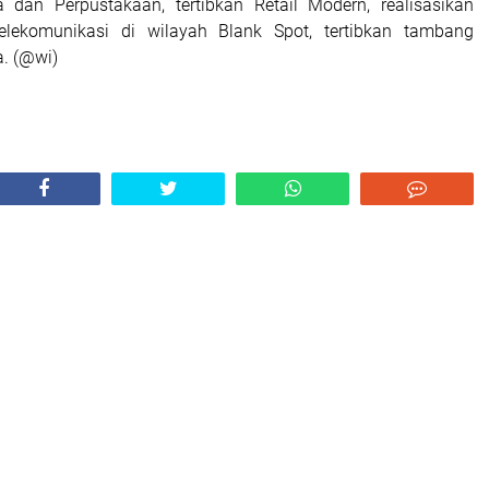
 dan Perpustakaan, tertibkan Retail Modern, realisasikan
ekomunikasi di wilayah Blank Spot, tertibkan tambang
a. (@wi)