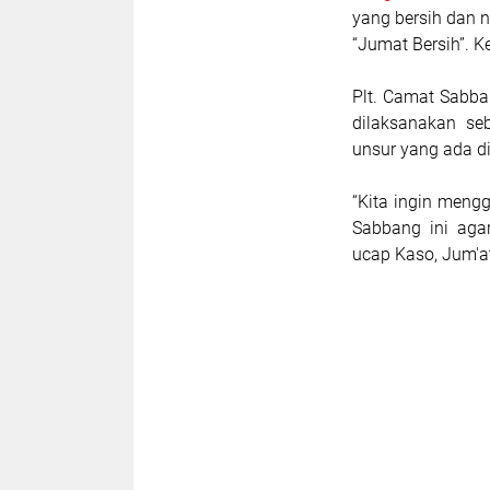
yang bersih dan
“Jumat Bersih”. K
Plt. Camat Sabba
dilaksanakan se
unsur yang ada d
“Kita ingin meng
Sabbang ini aga
ucap Kaso, Jum'at