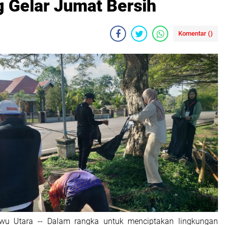
 Gelar Jumat Bersih
Komentar (
)
uwu Utara -- Dalam rangka untuk menciptakan lingkungan