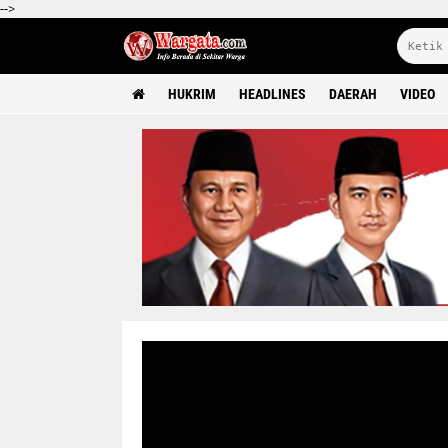
-->
HUKRIM
HEADLINES
DAERAH
VIDEO