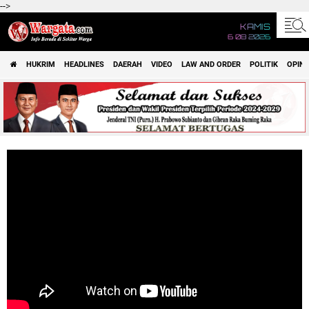
-->
KAMIS
6 08 2026
HUKRIM
HEADLINES
DAERAH
VIDEO
LAW AND ORDER
POLITIK
OPINI