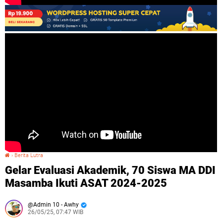
›
Berita Lutra
Gelar Evaluasi Akademik, 70 Siswa MA DDI Masamba Ikuti ASAT 2024-2025
Gelar Evaluasi Akademik, 70 Siswa MA DDI
Masamba Ikuti ASAT 2024-2025
Admin 10 - Awhy
26/05/25, 07:47 WIB