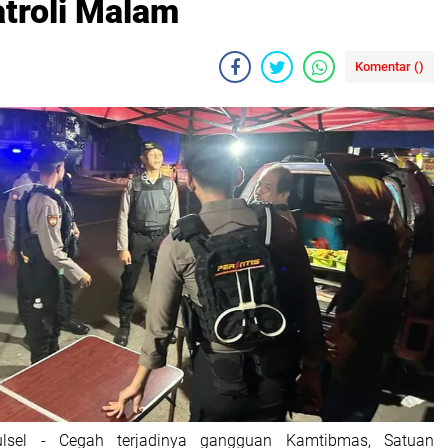
troli Malam
Komentar (
)
ulsel - Cegah terjadinya gangguan Kamtibmas, Satuan