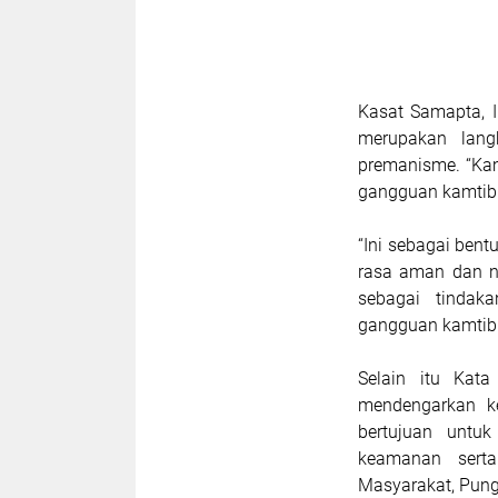
Kasat Samapta, 
merupakan lang
premanisme. “Kam
gangguan kamtibm
“Ini sebagai bent
rasa aman dan n
sebagai tindak
gangguan kamtibm
Selain itu Kat
mendengarkan ke
bertujuan untu
keamanan sert
Masyarakat, Pun