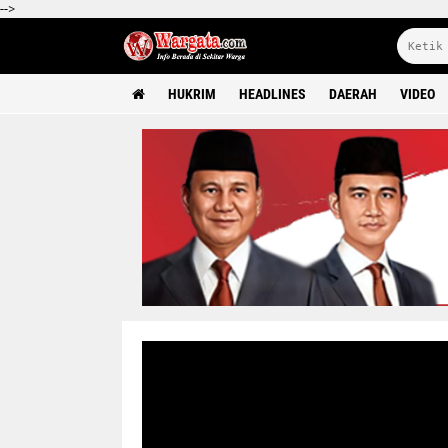
-->
HUKRIM
HEADLINES
DAERAH
VIDEO