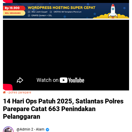
›
polres parepare
14 Hari Ops Patuh 2025, Satlantas Polres Parepare Catat 663 Penindakan Pelanggaran
14 Hari Ops Patuh 2025, Satlantas Polres
Parepare Catat 663 Penindakan
Pelanggaran
Admin 2 - Alam