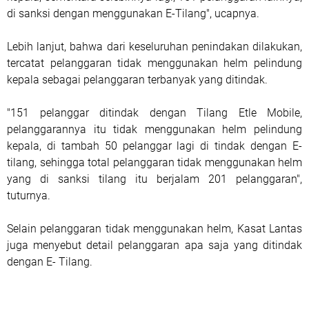
di sanksi dengan menggunakan E-Tilang", ucapnya.
Lebih lanjut, bahwa dari keseluruhan penindakan dilakukan,
tercatat pelanggaran tidak menggunakan helm pelindung
kepala sebagai pelanggaran terbanyak yang ditindak.
"151 pelanggar ditindak dengan Tilang Etle Mobile,
pelanggarannya itu tidak menggunakan helm pelindung
kepala, di tambah 50 pelanggar lagi di tindak dengan E-
tilang, sehingga total pelanggaran tidak menggunakan helm
yang di sanksi tilang itu berjalam 201 pelanggaran",
tuturnya.
Selain pelanggaran tidak menggunakan helm, Kasat Lantas
juga menyebut detail pelanggaran apa saja yang ditindak
dengan E- Tilang.