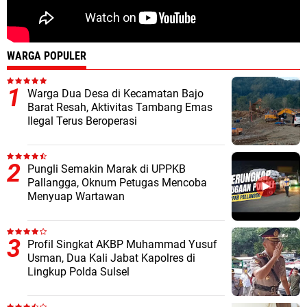
WARGA POPULER
Warga Dua Desa di Kecamatan Bajo
Barat Resah, Aktivitas Tambang Emas
Ilegal Terus Beroperasi
Pungli Semakin Marak di UPPKB
Pallangga, Oknum Petugas Mencoba
Menyuap Wartawan
Profil Singkat AKBP Muhammad Yusuf
Usman, Dua Kali Jabat Kapolres di
Lingkup Polda Sulsel