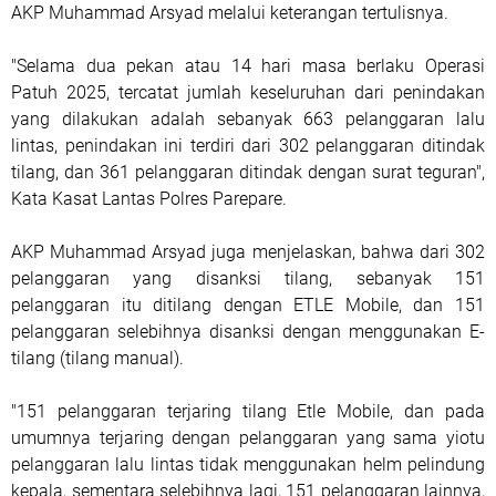
AKP Muhammad Arsyad melalui keterangan tertulisnya.
"Selama dua pekan atau 14 hari masa berlaku Operasi
Patuh 2025, tercatat jumlah keseluruhan dari penindakan
yang dilakukan adalah sebanyak 663 pelanggaran lalu
lintas, penindakan ini terdiri dari 302 pelanggaran ditindak
tilang, dan 361 pelanggaran ditindak dengan surat teguran",
Kata Kasat Lantas Polres Parepare.
AKP Muhammad Arsyad juga menjelaskan, bahwa dari 302
pelanggaran yang disanksi tilang, sebanyak 151
pelanggaran itu ditilang dengan ETLE Mobile, dan 151
pelanggaran selebihnya disanksi dengan menggunakan E-
tilang (tilang manual).
"151 pelanggaran terjaring tilang Etle Mobile, dan pada
umumnya terjaring dengan pelanggaran yang sama yiotu
pelanggaran lalu lintas tidak menggunakan helm pelindung
kepala, sementara selebihnya lagi, 151 pelanggaran lainnya,