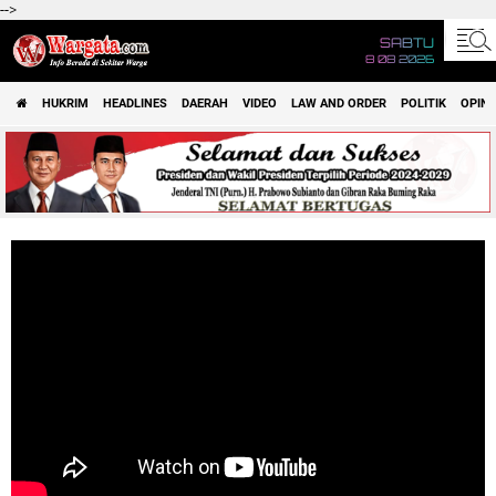
-->
SABTU
8 08 2026
HUKRIM
HEADLINES
DAERAH
VIDEO
LAW AND ORDER
POLITIK
OPINI