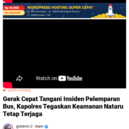
›
polres enrekang
Gerak Cepat Tangani Insiden Pelemparan Bus, Kapolres Tegaskan Keamanan Nataru Tetap Terjaga
Gerak Cepat Tangani Insiden Pelemparan
Bus, Kapolres Tegaskan Keamanan Nataru
Tetap Terjaga
Admin 2 - Alam