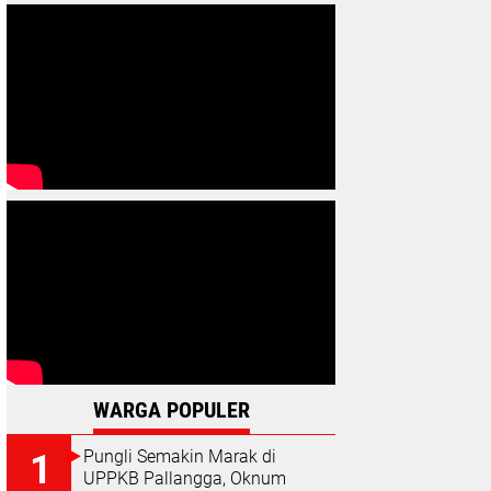
WARGA POPULER
Pungli Semakin Marak di
UPPKB Pallangga, Oknum