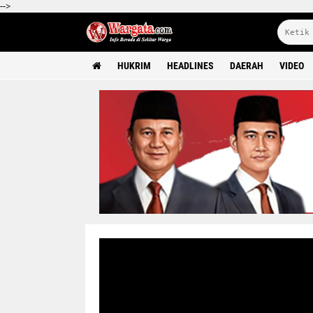
-->
HUKRIM
HEADLINES
DAERAH
VIDEO