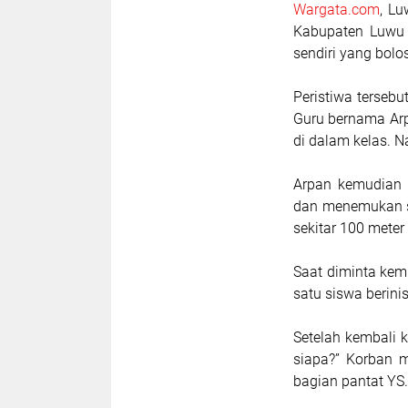
Wargata.com
, Lu
Kabupaten Luwu 
sendiri yang bolos
Peristiwa tersebu
Guru bernama Ar
di dalam kelas. 
Arpan kemudian b
dan menemukan se
sekitar 100 meter 
Saat diminta kemb
satu siswa berinis
Setelah kembali 
siapa?” Korban m
bagian pantat YS.