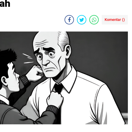
rah
Komentar (
)