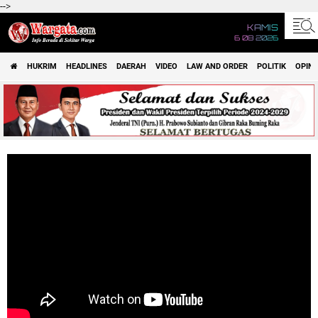
-->
KAMIS
6 08 2026
HUKRIM
HEADLINES
DAERAH
VIDEO
LAW AND ORDER
POLITIK
OPINI