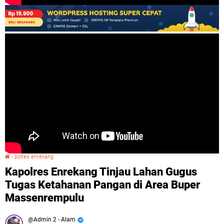
›
polres enrekang
Kapolres Enrekang Tinjau Lahan Gugus Tugas Ketahanan Pangan di Area Buper Massenrempulu
Kapolres Enrekang Tinjau Lahan Gugus
Tugas Ketahanan Pangan di Area Buper
Massenrempulu
Admin 2 - Alam