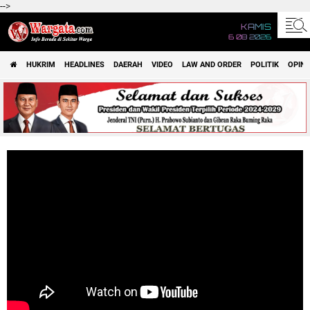
-->
KAMIS
6 08 2026
HUKRIM
HEADLINES
DAERAH
VIDEO
LAW AND ORDER
POLITIK
OPINI