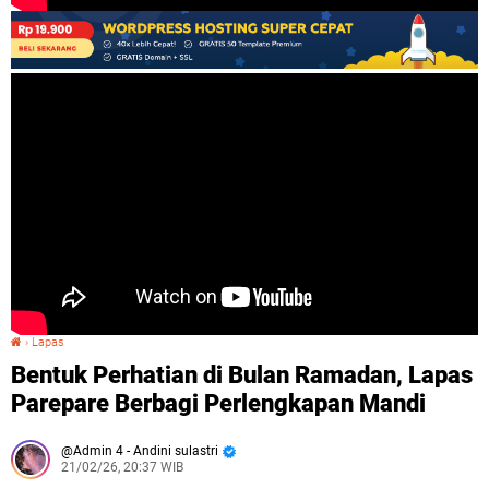
›
Lapas
Bentuk Perhatian di Bulan Ramadan, Lapas Parepare Berbagi Perlengkapan Mandi
Bentuk Perhatian di Bulan Ramadan, Lapas
Parepare Berbagi Perlengkapan Mandi
Admin 4 - Andini sulastri
21/02/26, 20:37 WIB